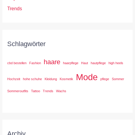
Trends
Schlagwörter
haare
cbd bestellen
Fashion
haarpflege
Haut
hautpflege
high heels
Mode
Hochzeit
hohe schuhe
Kleidung
Kosmetik
pflege
Sommer
Sommeroutfits
Tattoo
Trends
Wachs
Archiv