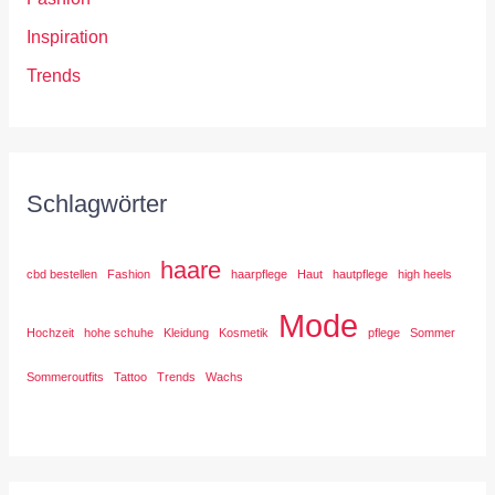
Inspiration
Trends
Schlagwörter
haare
cbd bestellen
Fashion
haarpflege
Haut
hautpflege
high heels
Mode
Hochzeit
hohe schuhe
Kleidung
Kosmetik
pflege
Sommer
Sommeroutfits
Tattoo
Trends
Wachs