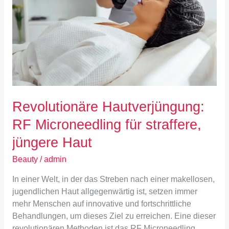
für
straffere,
jüngere
Haut
Revolutionäre Hautverjüngung:
RF Microneedling für straffere,
jüngere Haut
Beauty
/
admin
In einer Welt, in der das Streben nach einer makellosen,
jugendlichen Haut allgegenwärtig ist, setzen immer
mehr Menschen auf innovative und fortschrittliche
Behandlungen, um dieses Ziel zu erreichen. Eine dieser
revolutionären Methoden ist das RF Microneedling.