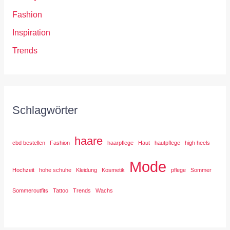
Fashion
Inspiration
Trends
Schlagwörter
haare
cbd bestellen
Fashion
haarpflege
Haut
hautpflege
high heels
Mode
Hochzeit
hohe schuhe
Kleidung
Kosmetik
pflege
Sommer
Sommeroutfits
Tattoo
Trends
Wachs