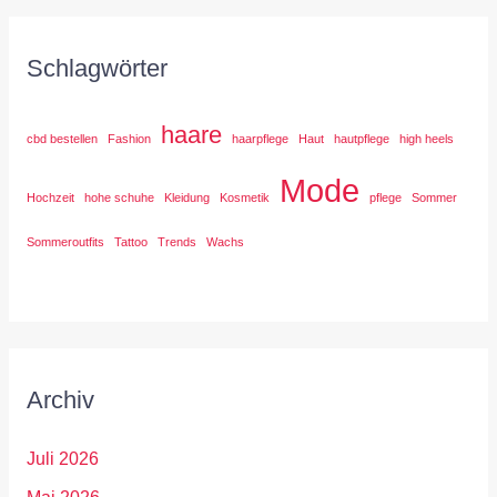
Schlagwörter
haare
cbd bestellen
Fashion
haarpflege
Haut
hautpflege
high heels
Mode
Hochzeit
hohe schuhe
Kleidung
Kosmetik
pflege
Sommer
Sommeroutfits
Tattoo
Trends
Wachs
Archiv
Juli 2026