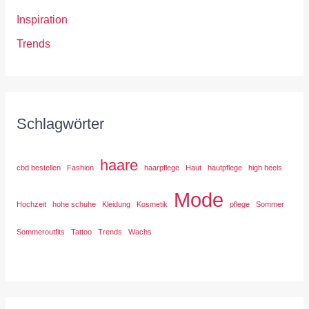
Inspiration
Trends
Schlagwörter
haare
cbd bestellen
Fashion
haarpflege
Haut
hautpflege
high heels
Mode
Hochzeit
hohe schuhe
Kleidung
Kosmetik
pflege
Sommer
Sommeroutfits
Tattoo
Trends
Wachs