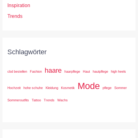
Inspiration
Trends
Schlagwörter
haare
cbd bestellen
Fashion
haarpflege
Haut
hautpflege
high heels
Mode
Hochzeit
hohe schuhe
Kleidung
Kosmetik
pflege
Sommer
Sommeroutfits
Tattoo
Trends
Wachs