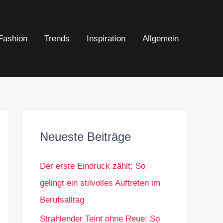
Fashion
Trends
Inspiration
Allgemein
Neueste Beiträge
Der erste Eindruck zählt: So
gelingt ein stilvolles Auftreten im
Berufsalltag
Strahlender Teint ohne Reue: So