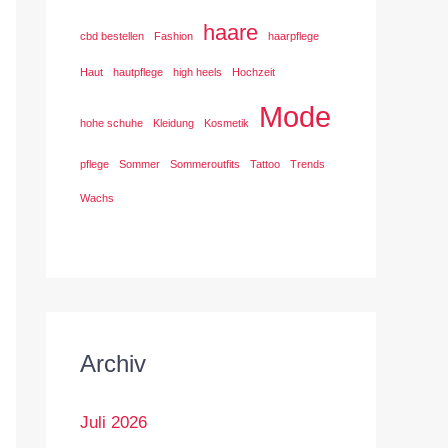
haare
cbd bestellen
Fashion
haarpflege
Haut
hautpflege
high heels
Hochzeit
Mode
hohe schuhe
Kleidung
Kosmetik
pflege
Sommer
Sommeroutfits
Tattoo
Trends
Wachs
Archiv
Juli 2026