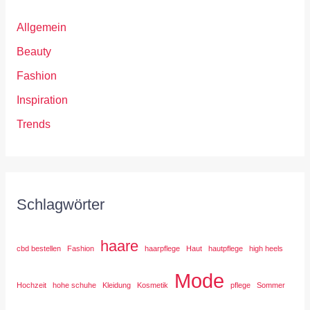
Allgemein
Beauty
Fashion
Inspiration
Trends
Schlagwörter
haare
cbd bestellen
Fashion
haarpflege
Haut
hautpflege
high heels
Mode
Hochzeit
hohe schuhe
Kleidung
Kosmetik
pflege
Sommer